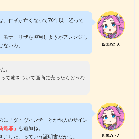
は、作者が亡くなって70年以上経って
、モナ・リザを模写しようがアレンジし
四国めたん
はないわ。
のだ。
」って嘘をついて画商に売ったらどうな
。
のに「ダ・ヴィンチ」とか他人のサイン
偽造罪」
も追加ね。
四国めたん
きました」っていう証明書だから。