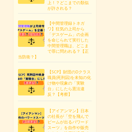
上！？どこまでの類似
が許される？
【中間管理録トネガ
ワ】狂気の上司から
「デスゲーム」の企画
を命じられて実行した
中間管理職は、どこま
で罪に問われる？【正
当防衛？】
【SCP】財団のDクラス
職員(死刑囚)を未知の化
け物や現象の「実験
台」にしたら憲法違
反？【考察】
【アイアンマン】日本
の社長が「空を飛んで
ビームが出るパワード
スーツ」を自作や販売