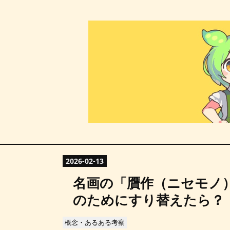
2026
-
02
-
13
名画の「贋作（ニセモノ
のためにすり替えたら？
概念・あるある考察